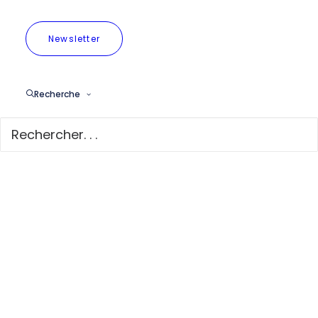
Newsletter
Des livraisons plus
durables pour
Recherche
mieux respirer à
Bruxelles
Des livraisons
plus durables
pour mieux
respirer à
Bruxelles