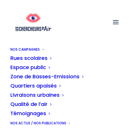
NOS CAMPAGNES
Rues scolaires
Espace public
Bruxelles, huitième ville
Zone de Basses-Emissions
Quartiers apaisés
européennes où le
Livraisons urbaines
Qualité de l’air
dioxyde d’azote est le
Témoignages
plus meurtrier
NOS ACTUS / NOS PUBLICATIONS