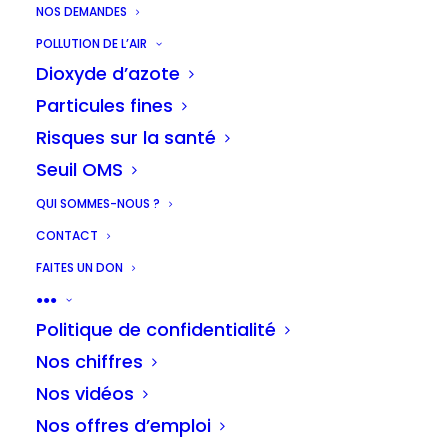
NOS DEMANDES
POLLUTION DE L’AIR
Dioxyde d’azote
Particules fines
Risques sur la santé
Seuil OMS
QUI SOMMES-NOUS ?
CONTACT
FAITES UN DON
Chaque jour, nous
●●●
Politique de confidentialité
inspirons en moyenne
Nos chiffres
Nos vidéos
litres d'air.
Nos offres d’emploi