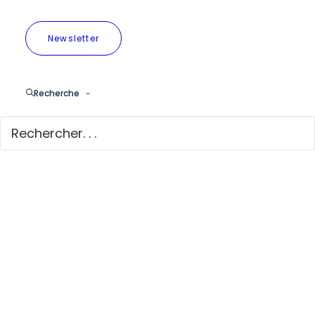
Newsletter
Une majorité de
Bruxellois·es
Recherche
favorable à la LEZ
Une majorité
de
Bruxellois·es
favorable à la
LEZ