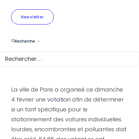
dangereux dans les grandes villes où leur
Newsletter
utilité est loin d’être évidente. Bruxelles doit
suivre l’exemple de Paris en mettant en
place un tarif de stationnement plus élevé
Recherche
pour ces véhicules afin d’en réduire le
nombre dans nos rues
.”
Contexte :
La ville de Paris a organisé ce dimanche
4 février une
votation
afin de déterminer
si un tarif spécifique pour le
stationnement des voitures individuelles
lourdes, encombrantes et polluantes doit