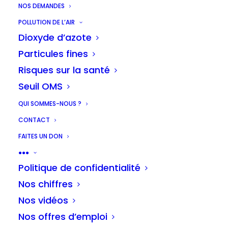
NOS DEMANDES
POLLUTION DE L’AIR
Dioxyde d’azote
Réaction presse
Particules fines
Risques sur la santé
Seuil OMS
QUI SOMMES-NOUS ?
CONTACT
Pierre Dornier, Directeur de l’asbl Les
FAITES UN DON
chercheurs d’air, a déclaré : “
Certains SUV
●●●
sont aussi lourds que deux rhinocéros,
Politique de confidentialité
aussi longs que 3 baignoires et aussi
Nos chiffres
aérodynamiques qu’un frigo. Ces
Nos vidéos
mensurations disproportionnées les
Nos offres d’emploi
rendent particulièrement polluants et