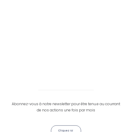
Pierre Dornier
Directeur Les chercheurs d'air
pierre@leschercheursdair.be
0496815263
Abonnez-vous à notre newsletter pour être tenu.e au courrant
de nos actions une fois par mois
Cliquez ici