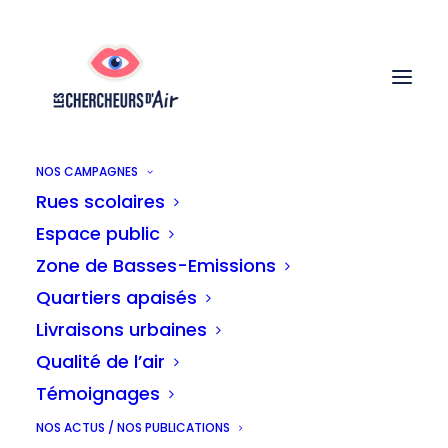
NOS CAMPAGNES
Rues scolaires
Espace public
Bruxelles doit suivre
Zone de Basses-Emissions
Quartiers apaisés
l'exemple de Paris et
Livraisons urbaines
Qualité de l’air
faire payer plus cher le
Témoignages
stationnement aux SUV
NOS ACTUS / NOS PUBLICATIONS