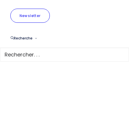
Newsletter
La LEZ à Bruxelles
: Comment
Recherche
concilier ambitions
sur la qualité de
l'air et maîtrise des
impacts ?
Téléchargez la version
PDF