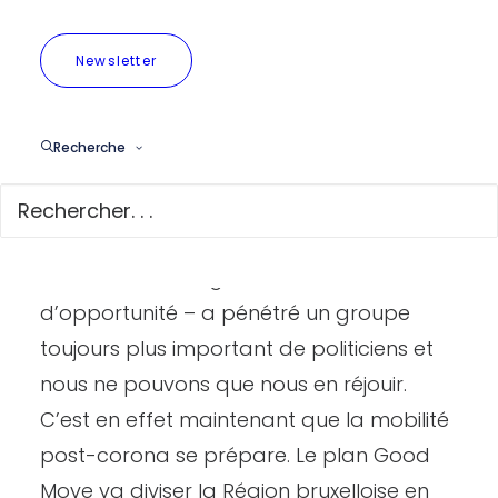
motorisé. Comme si elles en avaient
l’exclusivité. De leur côté, les usagers doux
Newsletter
doivent se serrer les uns aux autres et ne
peuvent souvent pas respecter la
distance imposée, surtout dans les
Recherche
quartiers plus densément peuplés de la
capitale.
Le sentiment d’urgence – ou le sentiment
d’opportunité – a pénétré un groupe
toujours plus important de politiciens et
nous ne pouvons que nous en réjouir.
C’est en effet maintenant que la mobilité
post-corona se prépare. Le plan Good
Move va diviser la Région bruxelloise en