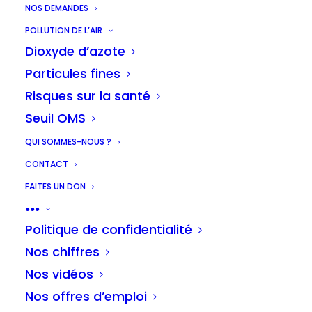
NOS DEMANDES
les quartiers de
POLLUTION DE L’AIR
Dioxyde d’azote
Bruxelles
Particules fines
Risques sur la santé
Seuil OMS
La crise sanitaire nous oblige à regarder
QUI SOMMES-NOUS ?
la réalité en face : l’espace pour les
CONTACT
piétons et les cyclistes est trop restreint.
FAITES UN DON
La répartition disproportionnée de
●●●
l’espace public en faveur du trafic
Politique de confidentialité
motorisé est devenue évidente ces jours-
Nos chiffres
ci. Malgré une baisse de trafic de 85%, les
Nos vidéos
rues restent réservées au transport
Nos offres d’emploi