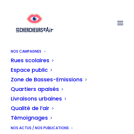
NOS CAMPAGNES
Rues scolaires
Espace public
Les mouvements
Zone de Basses-Emissions
Quartiers apaisés
citoyens bruxellois
Livraisons urbaines
Qualité de l’air
réclament des zones
Témoignages
résidentielles dans tous
NOS ACTUS / NOS PUBLICATIONS