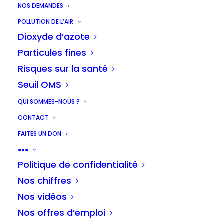
NOS DEMANDES
POLLUTION DE L’AIR
Dioxyde d’azote
Une majorité de
Particules fines
parents satisfaits de
Risques sur la santé
leur rue scolaire
Seuil OMS
8th juin 2026
QUI SOMMES-NOUS ?
CONTACT
Lire la suite
FAITES UN DON
●●●
Politique de confidentialité
Nos chiffres
La majorité des
Nos vidéos
Bruxellois·es soutient
Nos offres d’emploi