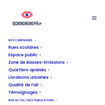
NOS CAMPAGNES
Rues scolaires
Espace public
Une majorité de
Zone de Basses-Emissions
Bruxellois·es
Quartiers apaisés
favorable à la LEZ
Livraisons urbaines
1st juillet 2026
Qualité de l’air
Témoignages
Lire la suite
NOS ACTUS / NOS PUBLICATIONS