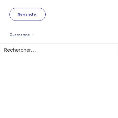
la création de rues
scolaires piétonnes
Newsletter
et végétalisées
22nd mai 2026
Recherche
Lire la suite
Barrière à Saint-
Gilles très polluée au
NO2
11th février 2026