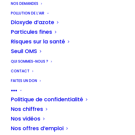
NOS DEMANDES
POLLUTION DE L’AIR
Dioxyde d’azote
Une
nouvelle étude
de Stand.earth
Particules fines
Research Group, commandée par Clean
Risques sur la santé
Mobility Collective, montre que les
Seuil OMS
livraisons “du dernier kilomètre” (1)
QUI SOMMES-NOUS ?
émettent environ 3 millions de tonnes de
CONTACT
CO2 en Europe chaque année. C’est
FAITES UN DON
autant que tout le CO2 (transport,
●●●
chauffage, etc.) émis par 300 000 Belges
Politique de confidentialité
en une année.
Nos chiffres
Cette étude, qui a analysé les émissions
Nos vidéos
de 90 entreprises de livraison
Nos offres d’emploi