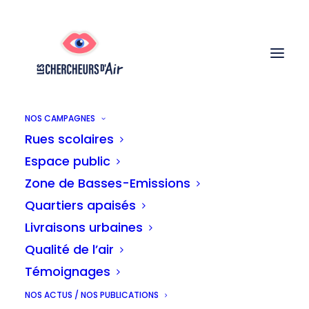
NOS CAMPAGNES
Rues scolaires
Espace public
Les livraisons à
Zone de Basses-Emissions
Quartiers apaisés
domicile émettent 3
Livraisons urbaines
Qualité de l’air
millions de tonnes de
Témoignages
CO2 en Europe
NOS ACTUS / NOS PUBLICATIONS