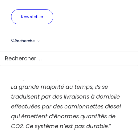
américaines, européennes et indiennes,
révèle également que, si l’on prend en
Newsletter
compte le trajet complet d’un colis, du
vendeur à l’acheteur, la moitié du CO2 est
émis sur le “dernier kilomètre”.
Recherche
Pierre Dornier, Président de l’asbl Les
chercheurs d’air, a déclaré : “
Les achats
en ligne sont de plus en plus nombreux.
La grande majorité du temps, ils se
traduisent par des livraisons à domicile
effectuées par des camionnettes diesel
qui émettent d’énormes quantités de
CO2. Ce système n’est pas durable.
”