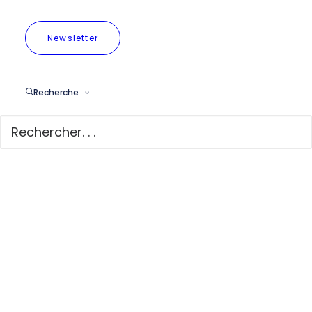
Newsletter
Plus d’une centaine
d’écoles
Recherche
fondamentales
bruxelloises
surexposées au
NO2
Plus d’une
centaine