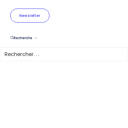
Newsletter
Pourquoi combattre
la pollution de l'air
Recherche
à Bruxelles ?
Pourquoi
combattre la
pollution de
l'air à