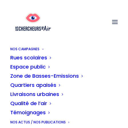
NOS CAMPAGNES
Rues scolaires
Espace public
We’re sorry, but your transaction failed to
Zone de Basses-Emissions
process. Please try again or contact site
support.
Quartiers apaisés
Livraisons urbaines
Qualité de l’air
Témoignages
NOS ACTUS / NOS PUBLICATIONS