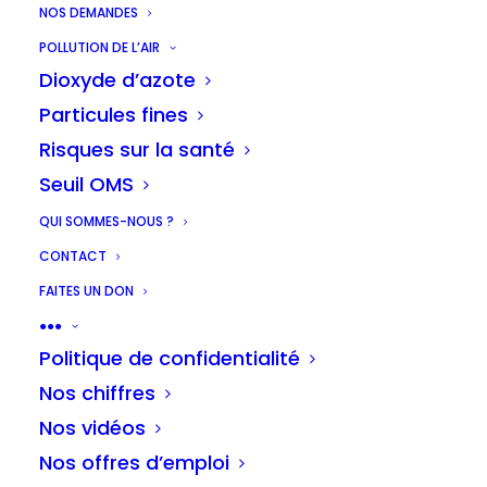
NOS DEMANDES
POLLUTION DE L’AIR
Dioxyde d’azote
Particules fines
Risques sur la santé
Seuil OMS
QUI SOMMES-NOUS ?
CONTACT
FAITES UN DON
●●●
© 2026 Les chercheurs d'air. | Tous droits réservés.
Politique de confidentialité
Nos chiffres
Nos vidéos
Nos offres d’emploi