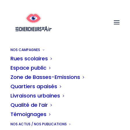
NOS CAMPAGNES
Rues scolaires
En l’échange d’un don de 30€ vous
Espace public
recevrez un détecteur de particules fines
Zone de Basses-Emissions
PM2.5 et PM10.
Quartiers apaisés
Nous nous engageons à vous aider à
Livraisons urbaines
installer votre détecteur et à le connecter
Qualité de l’air
au réseaux.
Témoignages
NOS ACTUS / NOS PUBLICATIONS
Nous ne pouvons par contre