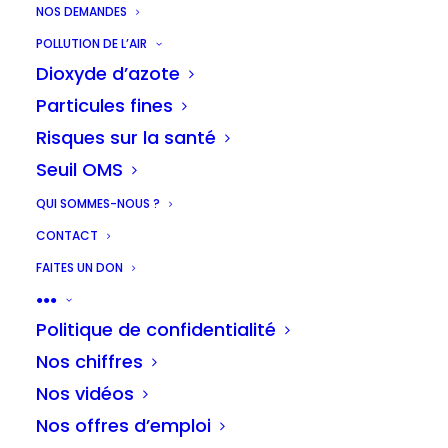
NOS DEMANDES
malheureusement pas garantir le bon
POLLUTION DE L’AIR
fonctionnement du détecteur une fois
Dioxyde d’azote
installé.
Particules fines
Aucun remboursement ne sera possible
Risques sur la santé
en cas de dysfonctionnements.
Seuil OMS
QUI SOMMES-NOUS ?
CONTACT
FAITES UN DON
●●●
© 2026 Les chercheurs d'air. | Tous droits réservés.
Politique de confidentialité
Nos chiffres
Nos vidéos
Nos offres d’emploi