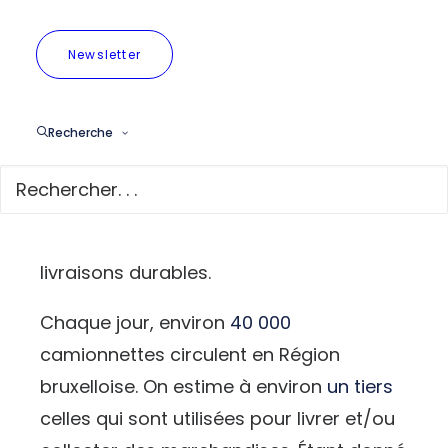
En effet, une récente
enquête
réalisée
Newsletter
par OpinionWay indique que 61% des
répondant·es pensent que les
Recherche
entreprises doivent agir maintenant
pour lutter contre le changement
climatique. Et 59% aimeraient que leur
ville fasse plus pour soutenir des
livraisons durables.
Chaque jour, environ
40 000
camionnettes circulent en Région
bruxelloise. On estime à environ
un tiers
celles qui sont utilisées pour livrer et/ou