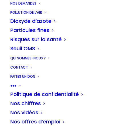
NOS DEMANDES
POLLUTION DE L’AIR
En Région bruxelloise, les livraisons à
Dioxyde d’azote
domicile sont de plus en plus
Particules fines
nombreuses. Les colis, souvent
Risques sur la santé
transportés par des camionnettes
Seuil OMS
diesel, ont un impact négatif sur la
QUI SOMMES-NOUS ?
qualité de l’air que nous respirons. Elles
CONTACT
sont aussi une source importante de
FAITES UN DON
CO2, qui impacte le climat. Afin de lutter
●●●
contre cette pollution, il est essentiel
Politique de confidentialité
d’optimiser et de rendre plus propre la
Nos chiffres
logistique urbaine liée au e-commerce.
Nos vidéos
Les citoyen·nes le demandent. Les élu·es
Nos offres d’emploi
et les entreprises doivent agir.