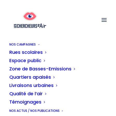
NOS CAMPAGNES
Rues scolaires
Des livraisons plus
Espace public
Zone de Basses-Emissions
durables pour mieux
Quartiers apaisés
respirer à Bruxelles
Livraisons urbaines
Qualité de l’air
Témoignages
Initialement publié dans
Le Soir
NOS ACTUS / NOS PUBLICATIONS