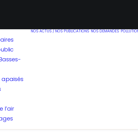
NOS ACTUS / NOS PUBLICATIONS
NOS DEMANDES
POLLUTION
aires
ublic
Basses-
s
s apaisés
s
 l’air
ages