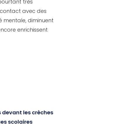
pourtant très
n contact avec des
té mentale, diminuent
ncore enrichissent
s devant les crèches
ues scolaires