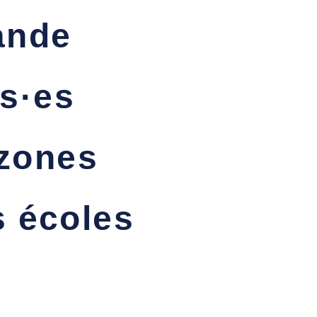
ande
is·es
 zones
s écoles