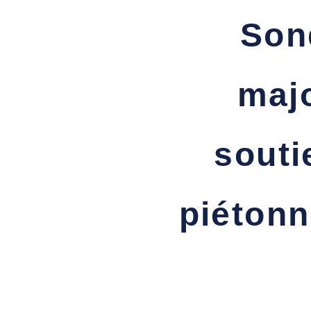
Son
majo
souti
piétonn