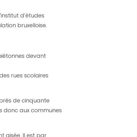
institut d’études
tion bruxelloise.
 piétonnes devant
 des rues scolaires
 près de cinquante
s donc aux communes
 aisée. Il est par