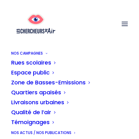
NOS CAMPAGNES
Rues scolaires
Le 22 mai,
Espace public
Zone de Basses-Emissions
demandons plus de
Quartiers apaisés
Livraisons urbaines
rues scolaires !
Qualité de l’air
Témoignages
NOS ACTUS / NOS PUBLICATIONS
Inscription ci-dessous