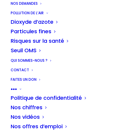
NOS DEMANDES
Chaque printemps nous organisons
POLLUTION DE L’AIR
Dioxyde d’azote
notre grande mobilisation
Streets for
Particules fines
kids
pour demander plus de rues
Risques sur la santé
scolaires en Région bruxelloise. L’année
Seuil OMS
dernière, les parents et enfants de 19
écoles se sont mobilisés. 💪 On fait mieux
QUI SOMMES-NOUS ?
cette année ?
CONTACT
FAITES UN DON
●●●
Politique de confidentialité
Nos chiffres
Nos vidéos
Nos offres d’emploi