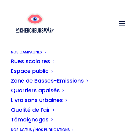
NOS CAMPAGNES
Rues scolaires
Nuria
Espace public
Zone de Basses-Emissions
Quartiers apaisés
Je m’appelle Nuria, je viens de Barcelone
Livraisons urbaines
et j’habite à Bruxelles depuis 1993.
Qualité de l’air
Puéricultrice de profession, j’attache
Témoignages
beaucoup d’importance à la santé des
NOS ACTUS / NOS PUBLICATIONS
enfants. Actuellement je suis militante et