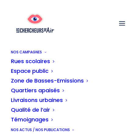
NOS CAMPAGNES
Rues scolaires
Geraldine
Espace public
Zone de Basses-Emissions
Quartiers apaisés
Je m’appelle Géraldine, je suis bruxelloise.
Livraisons urbaines
Architecte de formation, je suis
Qualité de l’air
passionnée par les villes et la manière
Témoignages
dont nous pouvons les fréquenter et les
NOS ACTUS / NOS PUBLICATIONS
expérimenter de la façon la plus