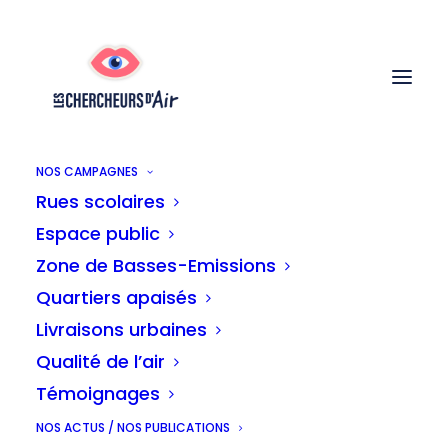
NOS CAMPAGNES
Rues scolaires
"Ce temps de trajet est
Espace public
Zone de Basses-Emissions
un moment dédié à
Quartiers apaisés
mes enfants, un
Livraisons urbaines
moment maman-
Qualité de l’air
enfants"
Témoignages
NOS ACTUS / NOS PUBLICATIONS