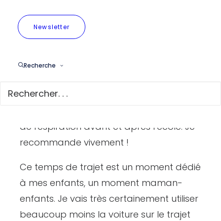
On peut discuter, jouer, s’arrêter.
Marcher apporte aussi plus
Newsletter
d’opportunités de discussion parce
qu’on observe plus l’environnement qui
Recherche
nous entoure : les arbres, les panneaux,
les autres personnes, les chiens, etc.
C’est aussi un moment de transition et
de respiration avant et après l’école. Je
recommande vivement !
Ce temps de trajet est un moment dédié
à mes enfants, un moment maman-
enfants. Je vais très certainement utiliser
beaucoup moins la voiture sur le trajet