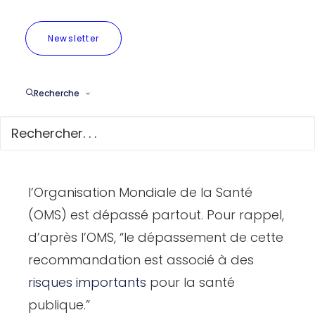
quartier apaisé Neerstalle
. L’objectif était
Newsletter
de suivre l’évolution de ce polluant sur
trois ans : un an avant la création du
quartier apaisé et deux ans après.
Recherche
Les résultats des mesures effectuées de
mars 2024 à février 2025 nous montrent,
entre autres, que le seuil de
l’Organisation Mondiale de la Santé
(OMS) est dépassé partout. Pour rappel,
d’après l’OMS, “le dépassement de cette
recommandation est associé à des
risques importants
pour la santé
publique.”