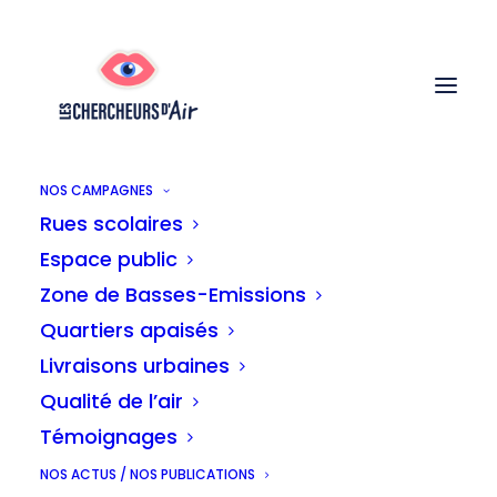
NOS CAMPAGNES
Rues scolaires
Mesure des
Espace public
concentrations en NO2
Zone de Basses-Emissions
dans le quartier
Quartiers apaisés
Neerstalle
Livraisons urbaines
Qualité de l’air
Témoignages
NOS ACTUS / NOS PUBLICATIONS