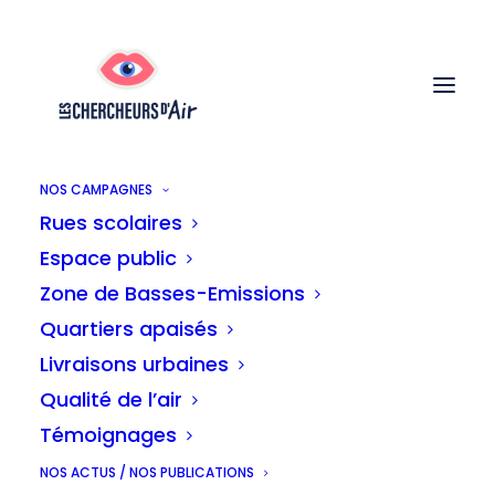
NOS CAMPAGNES
Rues scolaires
Espace public
Sondage - La grande
Zone de Basses-Emissions
Quartiers apaisés
majorité des
Livraisons urbaines
Qualité de l’air
Bruxellois.es soutient
Témoignages
la création de zones
NOS ACTUS / NOS PUBLICATIONS