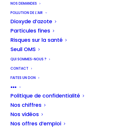
NOS DEMANDES
piétonnes aux abords
POLLUTION DE L’AIR
Dioxyde d’azote
des écoles
Particules fines
Risques sur la santé
Seuil OMS
QUI SOMMES-NOUS ?
CONTACT
FAITES UN DON
●●●
Introduction
Politique de confidentialité
Nos chiffres
Nos vidéos
Nos offres d’emploi
En Région bruxelloise, le trafic routier est