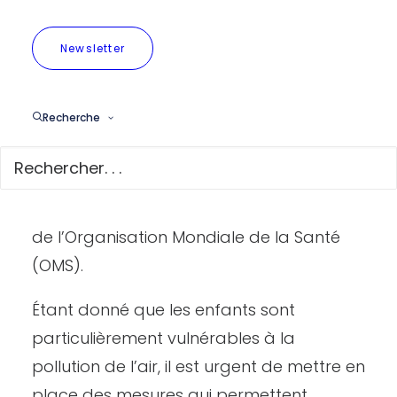
responsable de 47 % des émissions
d’oxydes d’azote (NOx). Notre campagne
Newsletter
#LesChercheursDair
a montré qu’une
part importante de cette pollution se
Recherche
retrouve dans les cours des écoles de la
capitale, dont beaucoup sont exposées
à des concentrations en dioxyde d’azote
(NO2) supérieures à la recommandation
de l’Organisation Mondiale de la Santé
(OMS).
Étant donné que les enfants sont
particulièrement vulnérables à la
pollution de l’air, il est urgent de mettre en
place des mesures qui permettent